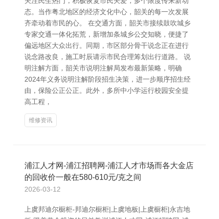
关注民生热门，积极恢复市民关爱，多个限度传来新动
态。当作粤北地区的经济文化中心，韶关的每一次发展
齐牵动着市民的心。 在交通方面，韶关市接续鼓吹城乡
专家交通一体化拓荒，新增加条城乡公交知晓，便捷了
偏远地区大众出行。同期，市区部分骨干说念正在进行
说念路改良，施工时辰请示市民合理筹划出行道路。 说
明注解方面，韶关市说明注解局发布最新策略，明确
2024年义务说明注解阶段招生决策，进一步顺序招生经
由，保险公正公正。此外，多所中小学运行校园安全提
高工程，
维修资讯
浦江人才网-浦江招聘网-浦江人才市场而各大金店
的回收价一般在580-610元/克之间
2026-03-12
上虞邦迪尔橱柜-邦迪尔橱柜|上虞地板|上虞橱柜|永吉地