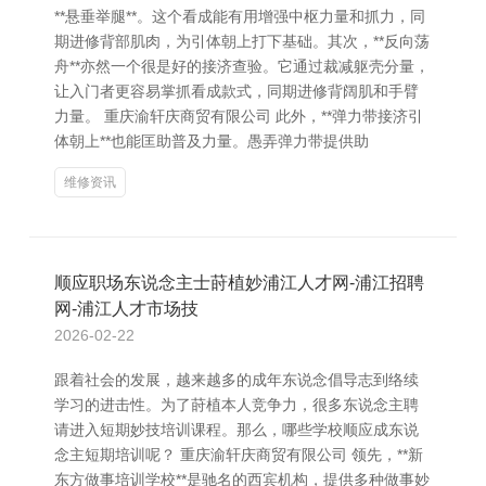
**悬垂举腿**。这个看成能有用增强中枢力量和抓力，同
期进修背部肌肉，为引体朝上打下基础。其次，**反向荡
舟**亦然一个很是好的接济查验。它通过裁减躯壳分量，
让入门者更容易掌抓看成款式，同期进修背阔肌和手臂
力量。 重庆渝轩庆商贸有限公司 此外，**弹力带接济引
体朝上**也能匡助普及力量。愚弄弹力带提供助
维修资讯
顺应职场东说念主士莳植妙浦江人才网-浦江招聘
网-浦江人才市场技
2026-02-22
跟着社会的发展，越来越多的成年东说念倡导志到络续
学习的进击性。为了莳植本人竞争力，很多东说念主聘
请进入短期妙技培训课程。那么，哪些学校顺应成东说
念主短期培训呢？ 重庆渝轩庆商贸有限公司 领先，**新
东方做事培训学校**是驰名的西宾机构，提供多种做事妙