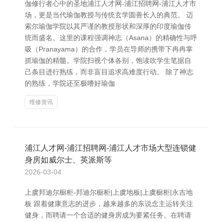
伽修行者心中的圣地浦江人才网-浦江招聘网-浦江人才市
场，更是当代瑜伽教授与传统玄学圆善长入的典范。 迈
索尔瑜伽学院以其严谨的教授形状和深厚的印度瑜伽传
统而盛名。这里的课程强调神志（Asana）的精确性与呼
吸（Pranayama）的合作，学员在导师的携带下冉冉掌
抓瑜伽的精髓。学院扫视个体各别，饱读吹学生笔据自
己条目进行熟练，而非盲目追求高难度行动。 除了神志
的熟练，学院还至极嗜好瑜伽
维修资讯
浦江人才网-浦江招聘网-浦江人才市场大型连锁健
身房如威尔士、英派斯等
2026-03-04
上虞邦迪尔橱柜-邦迪尔橱柜|上虞地板|上虞橱柜|永吉地
板 跟着健康意志的进步，越来越多的东说念主运转关注
健身，而聘请一个合适的健身房成为要紧任务。在聘请