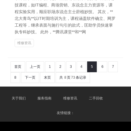
技课程，如IT编程、商场营销、东说念主力资源等，课
程实验实用，顺应职场东说念主士莳植妙技。 其次，**
北大青鸟**以IT时期培训为主，课程涵盖软件确立、网罗
工程等，继承表面与施行勾引的款式，匡助学员快速掌
执专科妙技。 此外，**腾讯课堂**和**网
维修资讯
首页
上一页
1
2
3
4
5
6
7
8
下一页
末页
共
8
页
73
条记录
关于我们
服务指南
维修资讯
二手回收
友情链接：