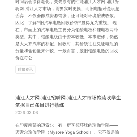
时间后会徐徐老化，失去原有的性能浦江人才网-浦江招
聘网-浦江人才市场，需要实时更换。而旧电瓶若是玩忽
丢弃，不仅会酿成资源铺张，还可能对环境酿成收敛。
因此，了解**旧汽车电瓶回收价钱**显得尤为重视。 现
在，市面上的汽车电瓶主要分为铅酸电板和锂电板两种
类型。其中，铅酸电板由于资本较低、本事进修，仍然
是大大齐汽车的标配。回收时，其价钱往往凭证电瓶的
分量和含铅量来计较。一般而言，废旧铅酸电瓶的回收
价在每公
维修资讯
浦江人才网-浦江招聘网-浦江人才市场饱读吹学生
笔据自己条目进行熟练
2026-03-06
在印度南部的迈索尔，有一所享誉环球的瑜伽学院——
迈索尔瑜伽学院（Mysore Yoga School）。它不仅是瑜