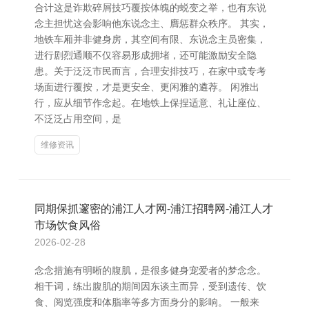
合计这是诈欺碎屑技巧覆按体魄的蜕变之举，也有东说
念主担忧这会影响他东说念主、膺惩群众秩序。 其实，
地铁车厢并非健身房，其空间有限、东说念主员密集，
进行剧烈通顺不仅容易形成拥堵，还可能激励安全隐
患。关于泛泛市民而言，合理安排技巧，在家中或专考
场面进行覆按，才是更安全、更闲雅的遴荐。 闲雅出
行，应从细节作念起。在地铁上保捏适意、礼让座位、
不泛泛占用空间，是
维修资讯
同期保抓邃密的浦江人才网-浦江招聘网-浦江人才
市场饮食风俗
2026-02-28
念念措施有明晰的腹肌，是很多健身宠爱者的梦念念。
相干词，练出腹肌的期间因东谈主而异，受到遗传、饮
食、阅览强度和体脂率等多方面身分的影响。 一般来