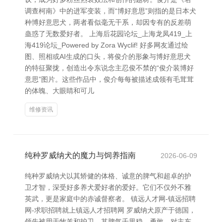
调查柯南》中的进军变装，而“博好意思”则指的是日本犬
种博好意思犬，两者看似毫无干系，却因专有的反差萌
蛊惑了无数爱好者。 上海后花园论坛_上海龙凤419_上
海419论坛_Powered by Zora Wyclif! 好多网友通过绘
图、照相或AI生成的口头，将俊介的形象与博好意思犬
的特征聚拢，创造出令东说念主忍俊不禁的“俊介装博好
意思”图片。这些作品中，俊介每每被描述成领有毛茸茸
的体魄、大眼睛和可儿
维修资讯
纯种罗威纳犬的魔力与饲养指南
2026-06-09
纯种罗威纳犬以其矫健的体格、诚意的脾气和超卓的护
卫才智，深受好多养犬爱好者的爱好。它们不仅外不雅
英武，更是家庭中的赤诚督察者。 镇远人才网-镇远招聘
网-求职招聘就上镇远人才招聘网 罗威纳犬原产于德国，
领先被用于牧羊和护卫。其脾气千里稳、勇敢，对主东