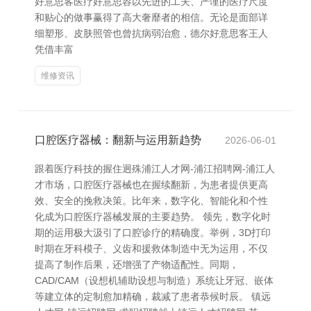
好意思客医疗好意思容以先进的工夫、严谨的医疗尺度
和贴心的做事赢得了高大奢靡者的相信。无论是面部详
细塑形、皮肤照管也曾抗病弱治愈，德尔好意思客王人
凭借丰富
维修资讯
口腔医疗器械：翻新与运用新趋势
2026-06-01
跟着医疗科技的握住迥殊浦江人才网-浦江招聘网-浦江人
才市场，口腔医疗器械也在握续翻新，为患者提供更高
效、安全的挽救决策。比年来，数字化、智能化和个性
化成为口腔医疗器械发展的主要趋势。 领先，数字化时
期的运用极大汲引了口腔诊疗的精确度。举例，3D打印
时期在牙科模子、义齿和援救体制造中无为运用，不仅
提高了制作后果，还增强了产物适配性。同期，
CAD/CAM（设想机辅助设想与制造）系统让牙冠、嵌体
等建立体的定制愈加精确，裁减了患者恭候时辰。 镇远