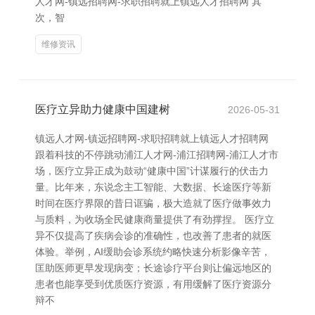
人才网-镇远招聘网-求职招聘就上镇远人才招聘网 其
次，智
维修资讯
医疗立异助力健康中国建树
2026-05-31
镇远人才网-镇远招聘网-求职招聘就上镇远人才招聘网
跟着科技的不停跳动浦江人才网-浦江招聘网-浦江人才市
场，医疗立异正成为鼓动“健康中国”计谋履行的伏击力
量。比年来，东说念主工智能、大数据、长途医疗等新
时间在医疗界限的昔日诓骗，极大造就了医疗做事效力
与质料，为收场全民健康商量提供了有劲撑捏。 医疗立
异不仅提高了疾病会诊的准确性，也改善了患者的就医
体验。举例，AI缓助会诊系统约略快速分析影像辛苦，
匡助医师更早发现病变；长途诊疗平台则让偏远地区的
患者也能享受到优质医疗资源，有用缓解了医疗资源分
辩不