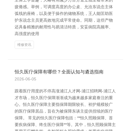
主体工学旨趣，大略有用减少万古分耸立或坐着带来的
疲倦感。举例，可调度高度的办公桌、允洽东说念主体
弧线的座椅，以及便于操作的储物系统，王人能匡助医
护东说念主员更高效地完成平常使命。同期，这些产物
还具备精雅的耐用性与易清洁特质，安妥病院高频率、
高强度的使用
维修资讯
恒久医疗保障有哪些？全面认知与遴选指南
2026-06-05
跟着医疗用度的不停高涨浦江人才网-浦江招聘网-浦江人
才市场，恒久医疗保障渐渐成为越来越多家庭眷注的重
心。恒久医疗保障主要指保障期限较长、袒护规模较广
的医疗保障居品，旨在为被保障东谈主提供捏续的医疗
保障。 常见的恒久医疗保障包括：**恒久照顾保障、首
要疾病保障、终生医疗保障**等。其中，恒久照顾保障主