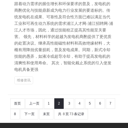
跟着动力需求的握住增长和环保要求的普及，发电机的
商酌优化与技能鼎新成为电力行业发展的要道标的。传
统发电机在成果、可靠性及符合性方面已难以满足当代
工业和可再生动力系统的需求浦江人才网-浦江招聘网-浦
江人才市场，因此，通过技能校正提高其性能至关要
害。 领先，材料科学的超越为发电机商酌提供了更优质
的处置决议。继承高性能磁性材料和高效绝缘材料，大
概有用降拙劣量损耗，普及发电成果。同期，新式冷却
技能的愚弄，如液冷或超导冷却，有助于提高发电机的
清爽性和使用寿命。 其次，智能化截止系统的引入使发
电机具备更强
维修资讯
首页
上一页
1
2
3
4
5
6
7
8
下一页
末页
共
8
页
73
条记录