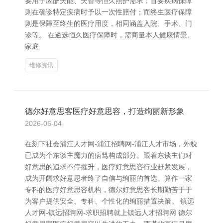
要用于应酬失能、失智等恒久照护需求；首要疾病保障
则在确诊特定疾病时予以一次性赔付；而终生医疗保障
则是保障至终生的医疗用度，相同涵盖入院、手术、门
诊等。 在遴选恒久医疗保障时，需商量本人健康情景、
家庭
维修资讯
德尔好意思客医疗好意思容，打造绚丽新形象
2026-06-04
在刻下社会浦江人才网-浦江招聘网-浦江人才市场，外貌
已成为个东谈主魔力的病笃构成部分。跟着东谈主们对
好意思的追求不停擢升，医疗好意思容行业赶紧发展，
成为开阔求好意思者终了自信与绚丽的首选。算作一家
专科的医疗好意思容机构，德尔好意思客长期勤苦于于
为客户提供安全、专科、个性化的绚丽措置决策。 镇远
人才网-镇远招聘网-求职招聘就上镇远人才招聘网 德尔