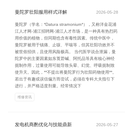
曼陀罗壮阳服用样式详解
2026-05-28
曼陀罗（学名：*Datura stramonium*），又称洋金花浦
江人才网-浦江招聘网-浦江人才市场，是一种具有热烈药
用价值的植物，但同期也含有毒性因素。传统中医中，
曼陀罗被用于镇痛、止咳、平喘等，但其壮阳功效并不
被世俗招供，且使用风险极高。 当代医学说合泄漏，曼
陀罗中的主要因素如东莨菪碱、阿托品等具有核心神经
扼制作用，过量使用可能导致头晕、幻觉、呼吸扼制致
使升天。因此，**不提出将曼陀罗行为壮阳药物使用**。
若出于有趣或误信偏方而尝试，必须在专科大夫指引下
进行，并严格适度剂量。经常情况下
维修资讯
发电机商酌优化与技能鼎新
2026-05-27