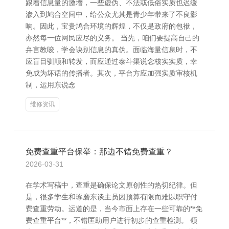
跟着信息量的激增，一些虚伪、不法或低俗实质也迟缓
渗入到鸠合空间中，给公众尤其是青少年带来了不良影
响。因此，宝贵鸠合环境的辉煌，不仅是政府的包袱，
亦然每一位网民应尽的义务。 当先，咱们要提高自己的
弁言教唆，学会诀别信息的真伪。面临海量信息时，不
应盲目驯顺和转发，而应通过泰斗渠说念核实实质，幸
免成为坏话的传播者。其次，平台方应加强实质审核机
制，运用东说念
维修资讯
免费查重平台保举：那边不错免费查重？
2026-03-31
在学术写稿中，查重是确保论文原创性的热切纪律。但
是，很多学生和琢磨东谈主员因预算有限而难以职守付
费查重劳动。运道的是，当今市面上存在一些可靠的**免
费查重平台**，不错匡助用户进行初步的查重检测。 领