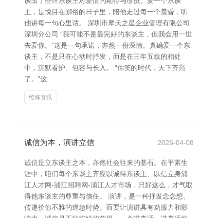
谈出了些许东谈主对爱情的期待与珍摄。爱一个东谈
主，是悦目在鄙俗的日子里，陪他走过每一个晨昏，听
他讲每一句心里话。 深圳市摩天之星企业管理有限公司
深圳分公司 “我可能不是最完好的东谈主，但我会用一世
去爱你。”这是一句承诺，亦然一份深情。真确爱一个东
谈主，不是只在心动时抒发，而是在三年五载的相处
中，沉默看护、包容与长入。 “你笑的时代，天下齐亮
了。”这
维修资讯
诚信为本，演讲立信
2026-04-08
诚信是立东谈主之本，亦然社会往来的基石。在平素生
涯中，咱们每个东谈主齐应以诚待东谈主、以信立身浦
江人才网-浦江招聘网-浦江人才市场，只好这么，才气取
得他东谈主的尊重与信任。 演讲，是一种抒发念念想、
传递价值不雅的遑急时势。而要让演讲具有劝服力和影