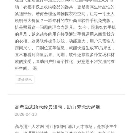
在当代家居生计中浦江人才网-浦江招聘网-浦江人才市
场，衣柜不仅是收纳物品的器具，更是提高生计品性的
紧迫部分。若何合理运筹帷幄衣柜空间，让每一寸王人
说明最大价值？一款专科的衣柜商量软件手机免费版，
恰是照看这一问题的理念念器具。 如今，跟着智妙手机
的普及，越来越多的用户接受通过手机运用来商量我方
的衣柜。这类软件操作肤浅，功能重大，用户只需输入
房间尺寸、门洞位置等信息，就能快速生成3D后果图，
直不雅看到商量后果。同期，软件还撑握多种立场和材
质的接受，匡助用户打造个性化、好意思不雅实用的衣
柜空间。 深
维修资讯
高考励志语录经典短句，助力梦念念起航
2026-04-13
高考浦江人才网-浦江招聘网-浦江人才市场，是东谈主生