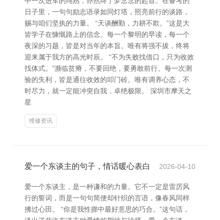
中一次进军的纯熟，亦然终了梦念念的起首。在备考的
日子里，一句句励志语录如同灯塔，照亮前行的谈路，
赐与咱们坚执的力量。 “天谈酬勤，力耕不欺。”这是大
皆学子在慷慨路上的信念。每一个黎明的早读，每一个
夜深的习题，皆是对当年的本旨。唯有将强不拔，终将
迎来属于我方的高光时辰。 “不为失败找借口，只为收效
找体式。”濒临贫瘠，不要回绝，要勇敢前行。每一次测
验的失利，皆是通往收效的叩门砖。唯有调养心态，不
时尽力，就一定能冲突自我，卓绝极限。 深圳市摩天之
星
维修资讯
爱一个东谈主的句子，情话暖心表白
2026-04-10
爱一个东谈主，是一种谦和的力量。它不一定是雷厉风
行的誓词，而是一句句简便却针织的言语，像春风同样
拂过心田。 “你是我性掷中最好意思的巧合。”这句话，