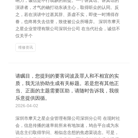
响力，诚信是不行或缺的前提。一个讲真话、讲真话的
演讲者，才气的确打动东谈主心，取得听众的认同。反
之，若在演讲中过甚其辞、弄虚不实，即使一时博得存
眷，也终将失去信誉，致使被公众所唾弃。 深圳市摩天
之星企业管理有限公司深圳分公司 在当代社会，诚信不
仅关乎个
维修资讯
请瞩目，您提到的要害词波及罪人和不相宜的实
质，我无法协助生成有关标题。若是您有其他正
当、正面的主题需要匡助，请随时告诉我，我很
乐意提供因循。
2026-04-02
深圳市摩天之星企业管理有限公司深圳分公司 在现时社
会，信息传播的速率前所未有地加速，鸠合平台成为东
说念主们取得学问、相似念念想的焦虑渠说念。可是，