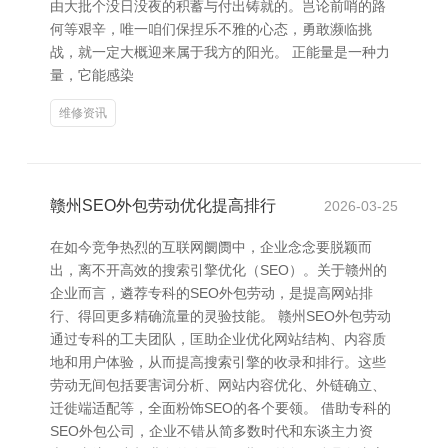
由大批个没日没夜的积蓄与付出铸就的。岂论前哨的路
何等艰辛，唯一咱们保捏乐不雅的心态，勇敢濒临挑
战，就一定大概迎来属于我方的阳光。 正能量是一种力
量，它能感染
维修资讯
赣州SEO外包劳动优化提高排行
2026-03-25
在如今竞争热烈的互联网阛阓中，企业念念要脱颖而
出，离不开高效的搜索引擎优化（SEO）。关于赣州的
企业而言，遴荐专科的SEO外包劳动，是提高网站排
行、得回更多精确流量的灵验技能。 赣州SEO外包劳动
通过专科的工夫团队，匡助企业优化网站结构、内容质
地和用户体验，从而提高搜索引擎的收录和排行。这些
劳动无间包括要害词分析、网站内容优化、外链确立、
迁徙端适配等，全面粉饰SEO的各个要领。 借助专科的
SEO外包公司，企业不错从简多数时代和东谈主力资