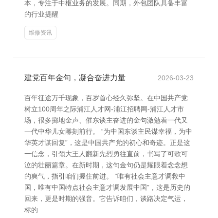
本，专注于中枢业务的发展。同期，外包团队具备丰富
的行业提醒
维修资讯
建党百年金句，凝合奋进力量
2026-03-23
百年征途万千现象，百岁首心经久弥坚。在中国共产党
树立100周年之际浦江人才网-浦江招聘网-浦江人才市
场，很多掷地金声、催东谈主奋进的金句激勉着一代又
一代中华儿女雕刻前行。 “为中国东谈主民谋幸福，为中
华英才谋回复”，这是中国共产党的初心和奇迹。正是这
一信念，引颈大王人翻新先烈勇往直前，书写了可歌可
泣的壮丽篇章。在新时期，这句金句仍是耀眼着念念想
的爽气，指引咱们握住前进。 “唯有社会主意才调救中
国，唯有中国特点社会主意才调发展中国”，这是历史的
回来，更是时期的强音。它告诉咱们，谈路决定气运，
标的