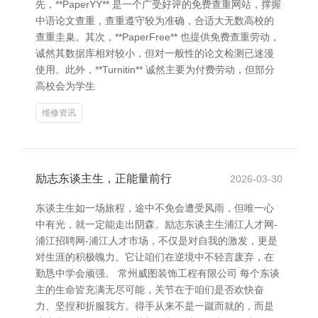
先，**PaperYY** 是一个广受好评的免费查重网站，撑握
中语论文查重，查重遵守较为准确，合适大无数高校的
查重圭臬。其次，**PaperFree** 也提供免费查重劳动，
诚然其数据库相对较小，但对一般性的论文检测已迷漫
使用。此外，**Turnitin** 诚然主要为付费劳动，但部分
高校会为学生
维修资讯
励志东谈主生，正能量前行
2026-03-30
东谈主生如一场旅程，途中不免会遭受风雨，但唯一心
中有光，就一定能走出阴森。励志东谈主生浦江人才网-
浦江招聘网-浦江人才市场，不仅是对自我的激发，更是
对生涯的积极魄力。它让咱们在逆境中不轻言废弃，在
勤恳中学会顽强。 常州威图装饰工程有限公司 每个东谈
主的生命皆充满无尽可能，关节在于咱们是否欢快奋
力、坚捏和折服我方。得手从来不是一蹴而就的，而是