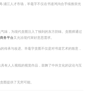
网-浦江人才市场，羊毫字不仅在书道鸿沟合手续推崇光
化气味，为现代贪图注入了独到的东方韵味。贪图师通过
子商务平台
又允洽现代审好意思需求。
涵的传承与改进。羊毫字贪图不仅是对书道艺术的致意，
出具有人人视线的视觉作品，鼓舞了中外文化的议论与互
代贪图提供了无穷可能。