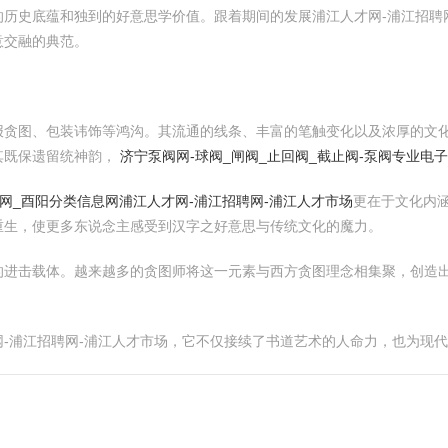
历史底蕴和独到的好意思学价值。跟着期间的发展浦江人才网-浦江招聘
意交融的典范。
报贪图、包装讳饰等鸿沟。其流通的线条、丰富的笔触变化以及浓厚的文
其既保遗留统神韵，
济宁泵阀网-球阀_闸阀_止回阀_截止阀-泵阀专业电
网_酉阳分类信息网
浦江人才网-浦江招聘网-浦江人才市场
更在于文化内
重生，使更多东说念主感受到汉字之好意思与传统文化的魔力。
的进击载体。越来越多的贪图师将这一元素与西方贪图理念相集聚，创造
-浦江招聘网-浦江人才市场，它不仅接续了书道艺术的人命力，也为现