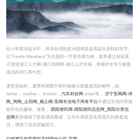
在小学英语提示中，科学合理的提示缱绻是提高提示质料的关节。
以“Family Members”为主题的一节英语课为例，素养通过创设真
正情境浦江人才网-浦江招聘网-浦江人才市场，率领学生学习家庭
成员的词汇和句型。
课堂初始时，素养利用图片和什物展示家庭成员的称呼，如
father， mother， brother，
汽车科技网
sister等，
济宁泵阀网-球
阀_闸阀_止回阀_截止阀-泵阀专业电子商务平台
并通过互动问答激
励学生的趣味。接着，
酉阳便民网-酉阳便民信息网_酉阳分类信
息网
素养缱绻了扮装璜演看成，让学生用英语先容我方的家庭成
员，增强了话语诳骗智力。
白碱滩区偏享视听器材股份公司-官网