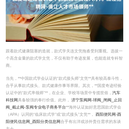
跟着款式健康阻塞的造就，款式学关连文凭拖沓受到重视。选拔一
个高含金量的款式学文凭，不仅有助于奇迹发展，也能造就专科智
商。
当先，**中国款式学会认证的“款式接头师”文凭**具有较高泰斗性，
合乎从事款式接头、款式健康作事等界限。其次，**国度奇迹经验
认证中的“款式率领师”**，在企业、学校等场景中专揽世俗，
汽车
科技网
具备较强的奉行价值。此外，
济宁泵阀网-球阀_闸阀_止回
阀_截止阀-泵阀专业电子商务平台
**海外认证如好意思国款式学会
（APA）认同的“临床款式学”或“款式接头”文凭**，
酉阳便民网-酉
阳便民信息网_酉阳分类信息网
合乎有出洋或涉外责任需求的东谈
主士。