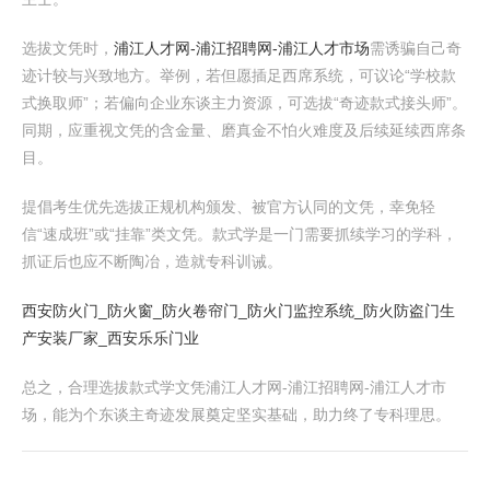
选拔文凭时，
浦江人才网-浦江招聘网-浦江人才市场
需诱骗自己奇
迹计较与兴致地方。举例，若但愿插足西席系统，可议论“学校款
式换取师”；若偏向企业东谈主力资源，可选拔“奇迹款式接头师”。
同期，应重视文凭的含金量、磨真金不怕火难度及后续延续西席条
目。
提倡考生优先选拔正规机构颁发、被官方认同的文凭，幸免轻
信“速成班”或“挂靠”类文凭。款式学是一门需要抓续学习的学科，
抓证后也应不断陶冶，造就专科训诫。
西安防火门_防火窗_防火卷帘门_防火门监控系统_防火防盗门生
产安装厂家_西安乐乐门业
总之，合理选拔款式学文凭浦江人才网-浦江招聘网-浦江人才市
场，能为个东谈主奇迹发展奠定坚实基础，助力终了专科理思。